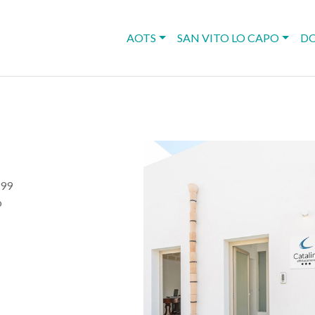
AOTS
SAN VITO LO CAPO
DO
 99
o