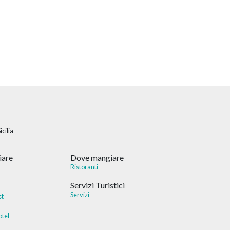
cilia
iare
Dove mangiare
Ristoranti
Servizi Turistici
Servizi
st
otel