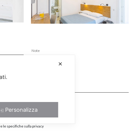
✕
ati.
Personalizza
e possibile lo svolgimento del rapporto
D.lgs.196/2003 e della Norma UE
e le specifiche sulla privacy