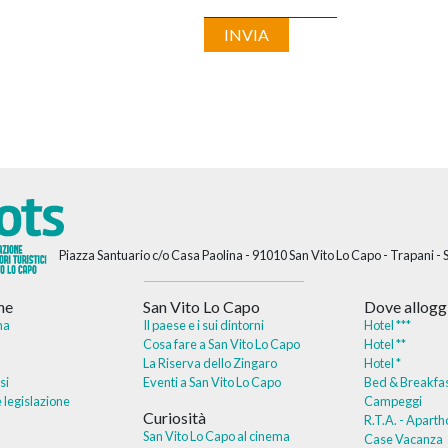
Piazza Santuario c/o Casa Paolina - 91010 San Vito Lo Capo - Trapani - Si
ne
San Vito Lo Capo
Dove allogg
ma
Il paese e i sui dintorni
Hotel ***
Cosa fare a San Vito Lo Capo
Hotel **
La Riserva dello Zingaro
Hotel *
si
Eventi a San Vito Lo Capo
Bed & Breakfa
 legislazione
Campeggi
Curiosità
R.T.A. - Aparth
San Vito Lo Capo al cinema
Case Vacanza