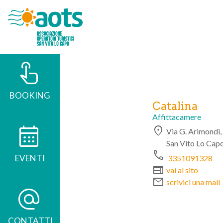
touch_app
BOOKING
Catalina
Affittacamere
calendar_month
location_on
Via G. Arimondi,
San Vito Lo Cap
phone
EVENTI
3351091328
web
vai al sito
mail
scrivici una mail
alternate_email
CONTATTI