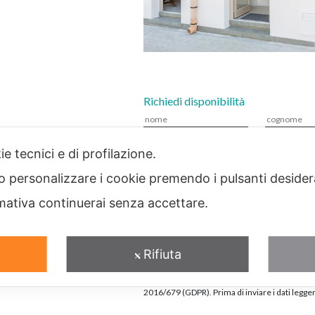
Richiedi disponibilità
ie tecnici e di profilazione.
 o personalizzare i cookie premendo i pulsanti desider
ativa continuerai senza accettare.
Accetto*
Rifiuta
*I dati sono raccolti e gestiti al fine di render
di fornitura e/o prestazione nel rispetto del 
2016/679 (GDPR). Prima di inviare i dati legger