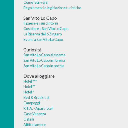
Come iscriversi
Regolamenti e legislazione turistiche
San Vito Lo Capo
Il paese e i sui dintorni
Cosa fare a San Vito Lo Capo
La Riserva dello Zingaro
Eventi a San Vito Lo Capo
Curiosità
San Vito Lo Capo al cinema
San Vito Lo Capo in libreria
San Vito Lo Capo in poesia
Dove alloggiare
Hotel ***
Hotel **
Hotel *
Bed & Breakfast
Campeggi
R.T.A. - Aparthotel
Case Vacanza
Ostelli
Affittacamere