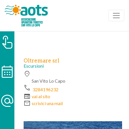
touch_app
Oltremare srl
calendar_month
Escursioni
location_on
San Vito Lo Capo
phone
3284196232
alternate_email
web
vai al sito
mail
scrivici una mail