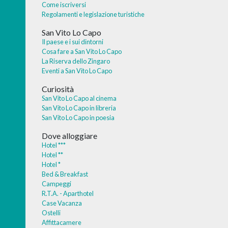
Come iscriversi
Regolamenti e legislazione turistiche
San Vito Lo Capo
Il paese e i sui dintorni
Cosa fare a San Vito Lo Capo
La Riserva dello Zingaro
Eventi a San Vito Lo Capo
Curiosità
San Vito Lo Capo al cinema
San Vito Lo Capo in libreria
San Vito Lo Capo in poesia
Dove alloggiare
Hotel ***
Hotel **
Hotel *
Bed & Breakfast
Campeggi
R.T.A. - Aparthotel
Case Vacanza
Ostelli
Affittacamere