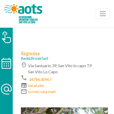
touch_app
Sigiuma
calendar_month
Bed&Breakfast
location_on
Via Santuario 39, San Vito lo capo TP
San Vito Lo Capo
phone
3478638967
alternate_email
web
vai al sito
mail
scrivici una mail