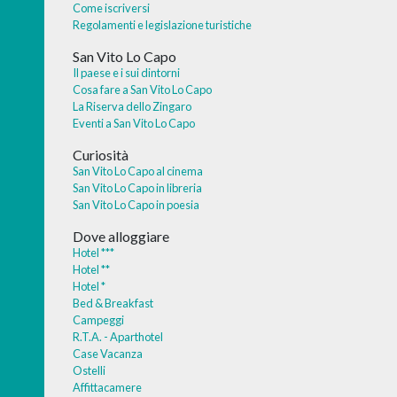
Come iscriversi
Regolamenti e legislazione turistiche
San Vito Lo Capo
Il paese e i sui dintorni
Cosa fare a San Vito Lo Capo
La Riserva dello Zingaro
Eventi a San Vito Lo Capo
Curiosità
San Vito Lo Capo al cinema
San Vito Lo Capo in libreria
San Vito Lo Capo in poesia
Dove alloggiare
Hotel ***
Hotel **
Hotel *
Bed & Breakfast
Campeggi
R.T.A. - Aparthotel
Case Vacanza
Ostelli
Affittacamere