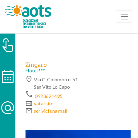
touch_app
Zingaro
calendar_month
Hotel ***
location_on
Via C. Colombo n. 51
San Vito Lo Capo
phone
0923621495
alternate_email
web
vai al sito
mail
scrivici una mail